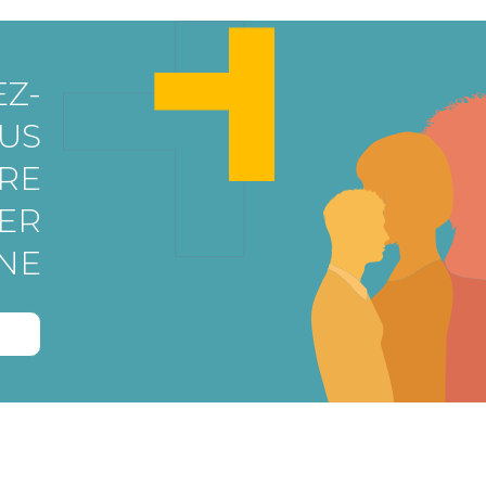
Z-
US
RE
ER
NE