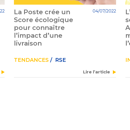
La Poste crée un
L
022
04/07/2022
Score écologique
s
pour connaître
A
l’impact d’une
m
livraison
l
TENDANCES
/ RSE
I
Lire l’article