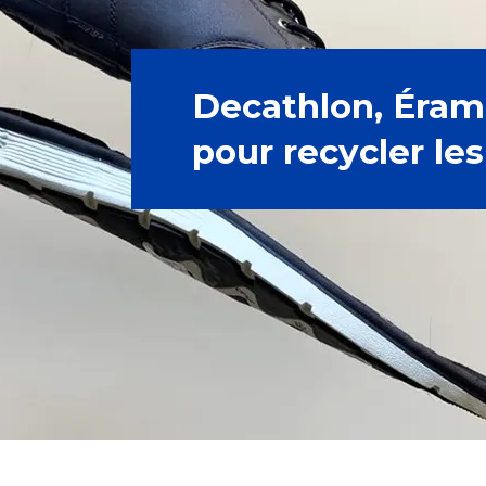
Decathlon, Éram 
pour recycler le