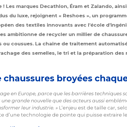
lle ! Les marques Decathlon, Éram et Zalando, ains
ndus du luxe, rejoignent « Reshoes », un program
péen des textiles innovants avec l’école d’ingénie
es ambitionne de recycler un millier de chaussures
es ou cousues. La chaîne de traitement automatis
achage des semelles, le tri et la préparation des 
de chaussures broyées chaqu
lage en Europe, parce que les barrières techniques so
t une grande nouvelle que des acteurs aussi emblém
nsformer leur industrie. »
L’enjeu est de taille car, se
d’une technologie de pointe qui puisse extraire les