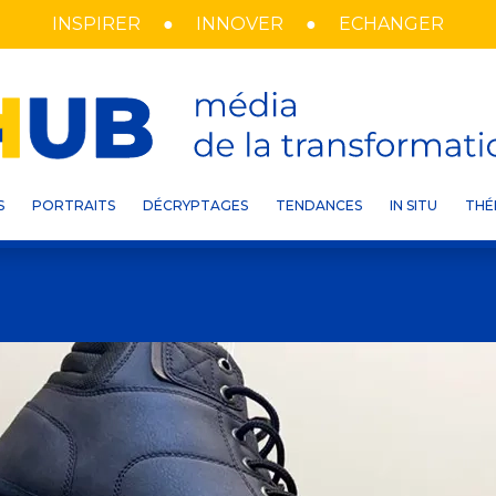
INSPIRER
INNOVER
ECHANGER
S
PORTRAITS
DÉCRYPTAGES
TENDANCES
IN SITU
THÉ