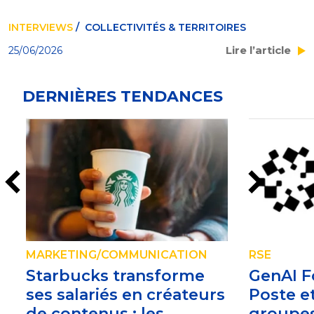
INTERVIEWS
/ COLLECTIVITÉS & TERRITOIRES
Lire l’article
25/06/2026
DERNIÈRES TENDANCES
MARKETING/COMMUNICATION
RSE
Starbucks transforme
GenAI Fo
ses salariés en créateurs
Poste e
de contenus : les
groupe