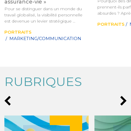
Pourquoi des diri
assurance-vie »
prennent-ils parf
Pour se distinguer dans un monde du 
absurdes ? Après
travail globalisé, la visibilité personnelle 
du conseil en str
est devenue un levier stratégique 
PORTRAITS
/
fait de cette ques
indispensable aux entrepreneurs et aux 
carrière. Son me
PORTRAITS
dirigeants. Pour Caroline Mignaux, 
inconfortable : 
/ MARKETING/COMMUNICATION
fondatrice de l’Agence Personnelle, 
d’organiser le do
développer sa marque n’est plus un 
conditions de con
exercice de communication mais un 
s’entourer des p
véritable capital économique.
pas d’accord.
RUBRIQUES