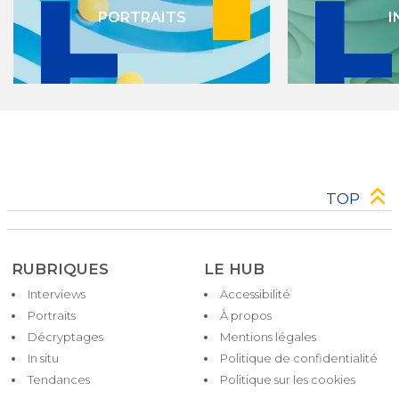
PORTRAITS
I
TOP
RUBRIQUES
LE HUB
Interviews
Accessibilité
Pied
Portraits
À propos
de
Décryptages
Mentions légales
page
In situ
Politique de confidentialité
Tendances
Politique sur les cookies