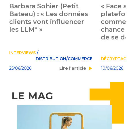
Barbara Sohier (Petit
« Face a
Bateau) : « Les données
platefor
clients vont influencer
commer
les LLM* »
chance 
de se d
INTERVIEWS
/
CE
DISTRIBUTION/COMMERCE
DÉCRYPTAGE
Lire l’article
25/06/2026
10/06/2026
LE MAG