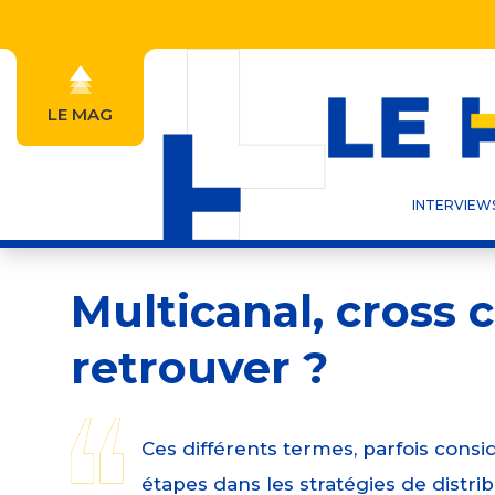
Aller
au
contenu
principal
LE MAG
Navigation
principale
INTERVIEW
Multicanal, cross
retrouver ?
Ces différents termes, parfois con
étapes dans les stratégies de distribu