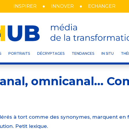
INSPIRER
INNOVER
ECHANGER
DÉCRYPTAGES
/ DI
S
PORTRAITS
DÉCRYPTAGES
TENDANCES
IN SITU
THÉ
 canal, omnicanal… Co
sidérés à tort comme des synonymes, marquent en f
tion. Petit lexique.