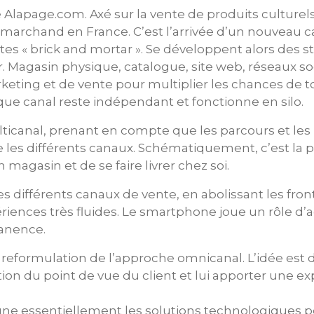
lapage.com. Axé sur la vente de produits culturels (li
 marchand en France. C’est l’arrivée d’un nouveau 
ites « brick and mortar ». Se développent alors des s
 Magasin physique, catalogue, site web, réseaux soci
arketing et de vente pour multiplier les chances de
e canal reste indépendant et fonctionne en silo.
lticanal, prenant en compte que les parcours et les 
re les différents canaux. Schématiquement, c’est la
magasin et de se faire livrer chez soi.
es différents canaux de vente, en abolissant les front
ériences très fluides. Le smartphone joue un rôle d’
anence.
e reformulation de l’approche omnicanal. L’idée est 
ion du point de vue du client et lui apporter une e
ne essentiellement les solutions technologiques pou