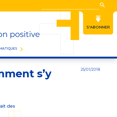
Recherche
Reche
S'ABONNER
STRIBUTION/COMMERCE
MATIQUES
mment s’y
25/01/2018
ait des