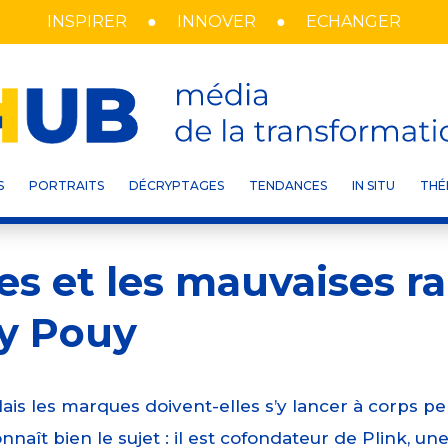
INSPIRER
INNOVER
ECHANGER
INTERVIEWS
/ MARKE
S
PORTRAITS
DÉCRYPTAGES
TENDANCES
IN SITU
THÉ
es et les mauvaises ra
ry Pouy
ais les marques doivent-elles s’y lancer à corps pe
nnaît bien le sujet : il est cofondateur de Plink, u