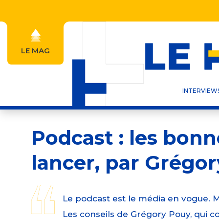
Aller
au
contenu
principal
LE MAG
Navigation
principale
INTERVIEW
Podcast : les bonn
lancer, par Grégo
Le podcast est le média en vogue. M
Les conseils de Grégory Pouy, qui co