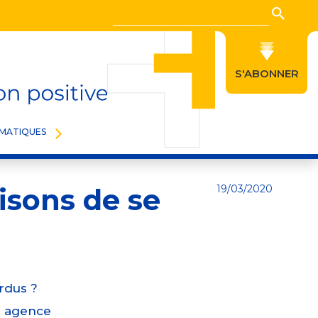
Recherche
Reche
S'ABONNER
TING/COMMUNICATION
MATIQUES
isons de se
19/03/2020
rdus ?
ne agence