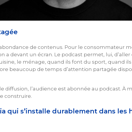
tagée
ndance de contenus. Pour le consommateur moyen, 
 l’on a devant un écran. Le podcast permet, lui, d’al
uisine, le ménage, quand ils font du sport, quand ils
ore beaucoup de temps d’attention partagée disponi
e diffusion, l’audience est abonnée au podcast. À m
e construire.
ia qui s’installe durablement dans les