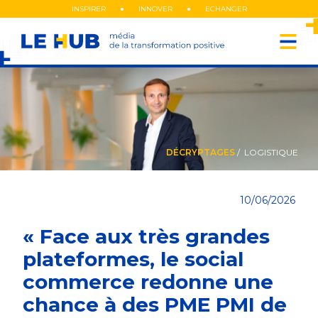
Aller
INSPIRER
INNOVER
ECHANGER
au
Navigati
contenu
principal
principal
DÉCRYPTAGES
/ LOGISTIQUE
10/06/2026
« Face aux très grandes
plateformes, le social
commerce redonne une
chance à des PME PMI de