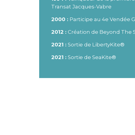
Transat Jacques-Vabre
2000 :
Participe au 4e Vendée 
2012 :
Création de Beyond The 
2021 :
Sortie de LibertyKite®
2021 :
Sortie de SeaKite®