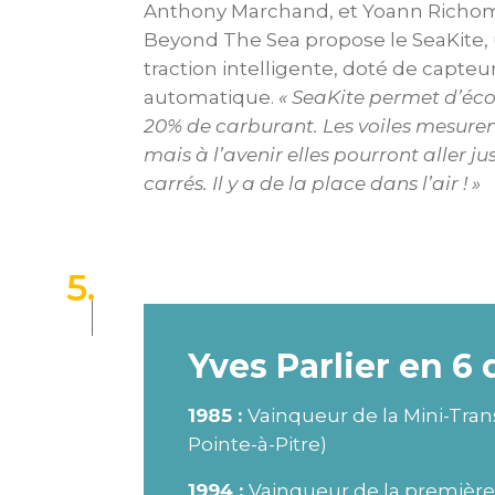
Anthony Marchand, et Yoann Richom
Beyond The Sea propose le SeaKite,
traction intelligente, doté de capteur
automatique.
« SeaKite permet d’éc
20% de carburant. Les voiles mesuren
mais à l’avenir elles pourront aller j
carrés. Il y a de la place dans l’air ! »
5
.
Yves Parlier en 6 
1985 :
Vainqueur de la Mini-Tran
Pointe-à-Pitre)
1994 :
Vainqueur de la première 