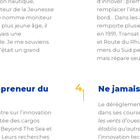
lon nautique,
d’innover : pre
cteur de la Jeunesse
remplacer l’étai,
 le nomme moniteur
bord… Dans les 
 plus jeune âge, il
remporte plusie
avais une
en 1991, Transa
le. Je me souviens
et Route du Rhu
’était un grand
mers du Sud pe
mais répare seu
4
.
epreneur du
Ne jamais
Le dérèglement 
ntre sur l’innovation
dans ses course
stée des cargos
les vents d’oues
ée Beyond The Sea et
établis qu’autre
 Leurs recherches
l’innovation te