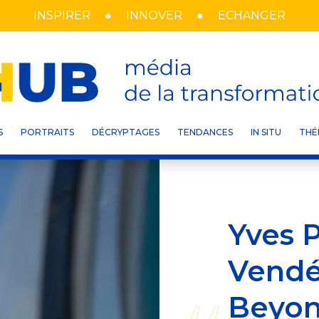
INSPIRER
INNOVER
ECHANGER
S
PORTRAITS
DÉCRYPTAGES
TENDANCES
IN SITU
THÉ
Yves P
Vendé
Beyon