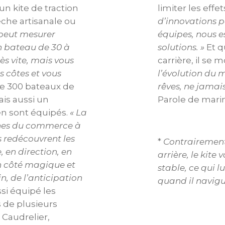
un kite de traction
limiter les effet
êche artisanale ou
d’innovations p
 peut mesurer
équipes, nous e
un bateau de 30 à
solutions. »
Et q
ès vite, mais vous
carrière, il se 
 côtes et vous
l’évolution du m
de 300 bateaux de
rêves, ne jamais
is aussi un
Parole de marin
en sont équipés.
« La
ines du commerce à
ns redécouvrent les
*
Contrairement 
, en direction, en
arrière, le kite 
un côté magique et
stable, ce qui 
, de l’anticipation
quand il navigu
si
équipé les
 de plusieurs
 Caudrelier,