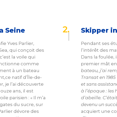
2
.
a Seine
Skipper i
ie Yves Parlier,
Pendant ses étu
ea, qui conçoit des
l’intérêt des m
c’est la voile qui
Dans la foulée, 
 fonctionne comme
premier mât en
ement à un bateau
bateau, j’ai re
nt,ce natif d’Île-de-
Transat en 1985 
r, je l’ai découverte
et sans assistanc
ouze ans, il est
à l’époque : les
le parisien : « Il m’a
d’abeille. C’éta
égates du sucre, sur
devenu un succès
Parlier dévore des
acquiert une co