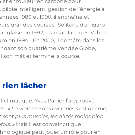
mier enrouleur en carbone pour
 pilote intelligent, gestion de l’énergie à
années 1980 et 1990, il enchaîne et
urs grandes courses : Solitaire du Figaro
t anglaise en 1992, Transat Jacques-Vabre
m en 1994… En 2000, il démâte dans les
ndant son quatrième Vendée Globe,
l son mât et termine la course.
 rien lâcher
climatique, Yves Parlier l’a éprouvé
s :
« La violence des cyclones s’est accrue,
t sont plus musclés, les alizés moins bien
fois. »
Mais il est convaincu que
chnologique peut jouer un rôle pour en