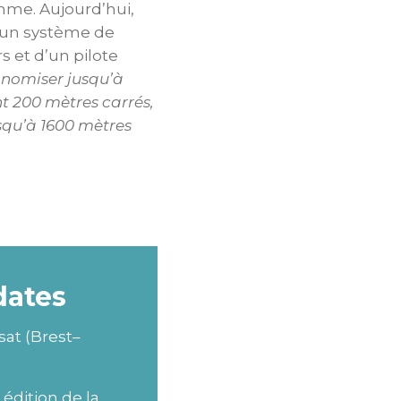
me. Aujourd’hui,
 un système de
s et d’un pilote
onomiser jusqu’à
t 200 mètres carrés,
usqu’à 1600 mètres
dates
sat (Brest–
édition de la