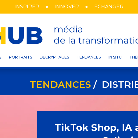
INSPIRER
INNOVER
ECHANGER
S
PORTRAITS
DÉCRYPTAGES
TENDANCES
IN SITU
THÉ
TENDANCES
/ DISTR
TikTok Shop, IA 