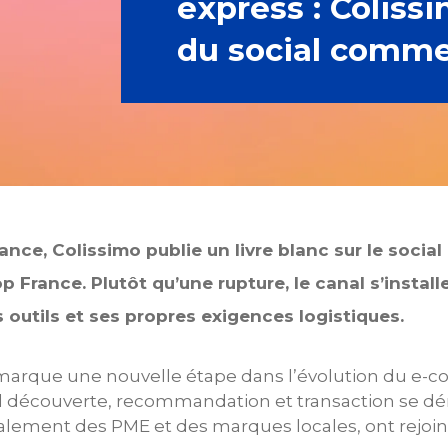
express : Coliss
du social comme
ance, Colissimo publie un livre blanc sur le socia
op France. Plutôt qu’une rupture, le canal s’ins
 outils et ses propres exigences logistiques.
 marque une nouvelle étape dans l’évolution du e-
l découverte, recommandation et transaction se d
ipalement des PME et des marques locales, ont rejoin