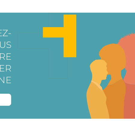
Z-
US
RE
ER
NE