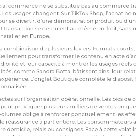
ocial commerce ne se substitue pas au commerce tra
 Les usages changent. Sur TikTok Shop, l’achat ne
e pour se divertir, d’une démonstration produit ou 
 transaction se déroulent au même endroit, sans ru
nstaller en Europe.
 combinaison de plusieurs leviers. Formats courts,
uellement pour transformer le contenu en acte d’ac
édibilité et leur capacité à montrer les usages rée
ités, comme Sandra Botta, bâtissent ainsi leur rel
périence. L’onglet Boutique complète le dispositi
onnalisée.
ctes sur l’organisation opérationnelle. Les pics d
 peut provoquer plusieurs milliers de ventes en que
 volumes oblige à renforcer ponctuellement les effe
t de réassurance à part entière. Les consommateurs 
ntre domicile, relais ou consignes. Face à cette volatili