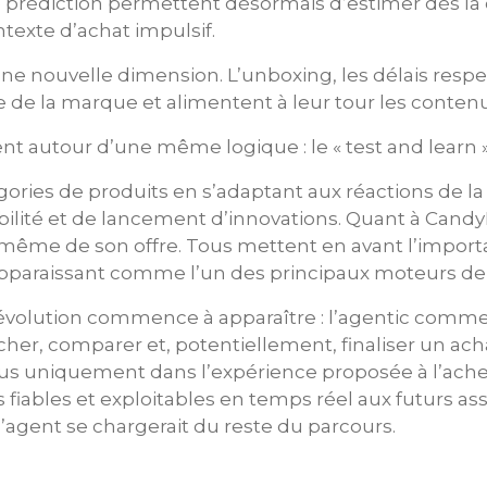
de prédiction permettent désormais d’estimer dès l
exte d’achat impulsif.
 nouvelle dimension. L’unboxing, les délais respec
 de la marque et alimentent à leur tour les contenu
t autour d’une même logique : le « test and learn »
ories de produits en s’adaptant aux réactions de la
isibilité et de lancement d’innovations. Quant à Cand
même de son offre. Tous mettent en avant l’import
 apparaissant comme l’un des principaux moteurs de
évolution commence à apparaître : l’agentic comme
ercher, comparer et, potentiellement, finaliser un a
tue plus uniquement dans l’expérience proposée à l’a
ables et exploitables en temps réel aux futurs assist
’agent se chargerait du reste du parcours.