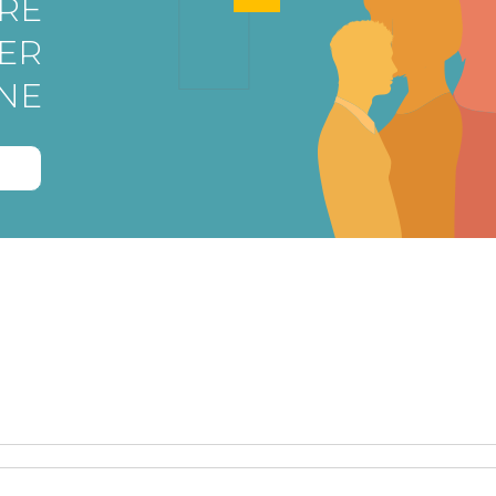
RE
ER
NE