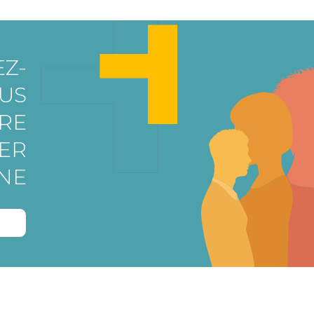
Z-
US
RE
ER
NE