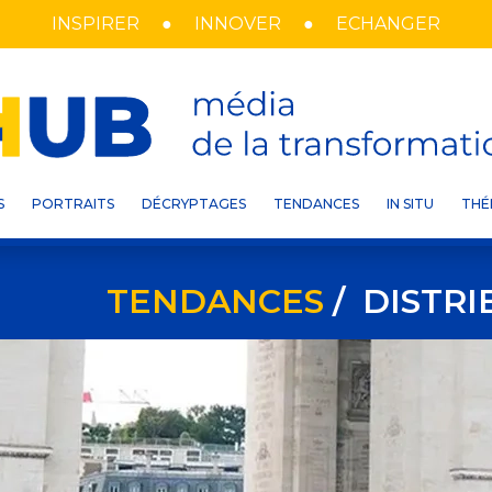
INSPIRER
INNOVER
ECHANGER
S
PORTRAITS
DÉCRYPTAGES
TENDANCES
IN SITU
THÉ
TENDANCES
/ DISTR