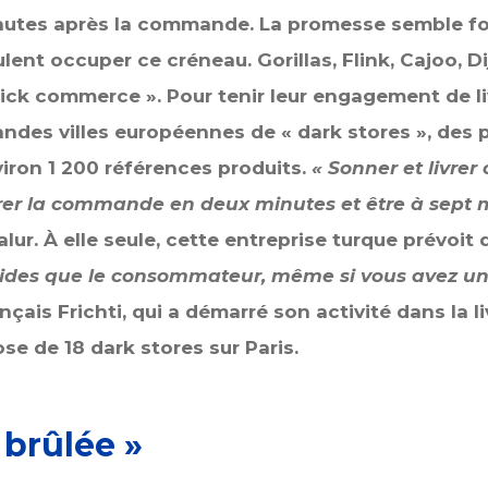
nutes après la commande. La promesse semble folle
ent occuper ce créneau. Gorillas, Flink, Cajoo, Di
uick commerce ». Pour tenir leur engagement de li
randes villes européennes de « dark stores », des 
iron 1 200 références produits.
« Sonner et livre
er la commande en deux minutes et être à sept m
lur. À elle seule, cette entreprise turque prévoit
ides que le consommateur, même si vous avez u
ançais Frichti, qui a démarré son activité dans la 
e de 18 dark stores sur Paris.
 brûlée »