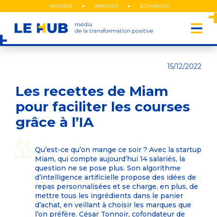
Aller
INSPIRER
INNOVER
ECHANGER
au
Navigati
contenu
principal
INTERVIEWS
/ INNOVATION
principal
15/12/2022
Les recettes de Miam
pour faciliter les courses
grâce à l’IA
Qu’est-ce qu’on mange ce soir ? Avec la startup
Miam, qui compte aujourd’hui 14 salariés, la
question ne se pose plus. Son algorithme
d’intelligence artificielle propose des idées de
repas personnalisées et se charge, en plus, de
mettre tous les ingrédients dans le panier
d’achat, en veillant à choisir les marques que
l’on préfère. César Tonnoir, cofondateur de