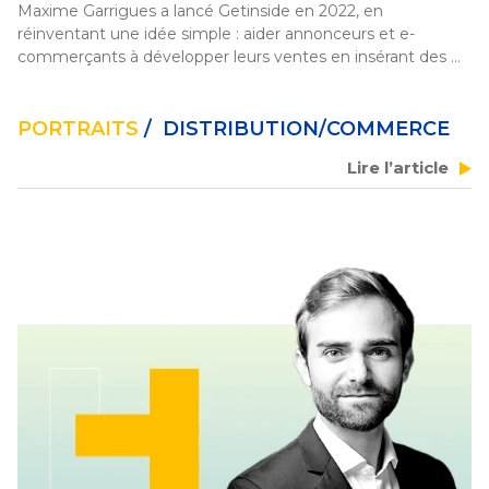
Maxime Garrigues a lancé Getinside en 2022, en 
réinventant une idée simple : aider annonceurs et e-
commerçants à développer leurs ventes en insérant des 
expériences publicitaires à l’intérieur des colis. Deux ans 
plus tard son projet a été récompensé au One to One 
Monaco par un Prix de la Communauté et il a conclu un 
PORTRAITS
/ DISTRIBUTION/COMMERCE
partenariat avec La Poste Solutions Business. Décryptage 
Lire l’article
de ce succès. 