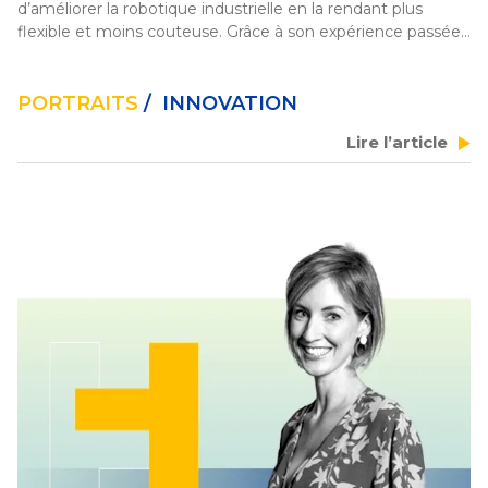
d’améliorer la robotique industrielle en la rendant plus 
flexible et moins couteuse. Grâce à son expérience passée, 
elle a acquis une compréhension approfondie des 
opportunités de la robotique. Elle a remporté le Female 
Founder Challenge 2024 à VivaTech.
PORTRAITS
/ INNOVATION
Lire l’article