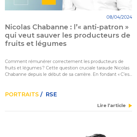
08/04/2024
Nicolas Chabanne : l’« anti-patron »
qui veut sauver les producteurs de
fruits et légumes
Comment rémunérer correctement les producteurs de 
fruits et légumes ? Cette question cruciale taraude Nicolas 
Chabanne depuis le début de sa carrière. En fondant « C’est 
qui le patron ?! » en 2016, une coopérative qui a commencé 
par vendre des briques de lait, il pourrait bien avoir trouvé la 
martingale. En 2023, C’est qui le patron ?! a vendu plus de 
PORTRAITS
/ RSE
500 millions de produits alimentaires.
Lire l’article