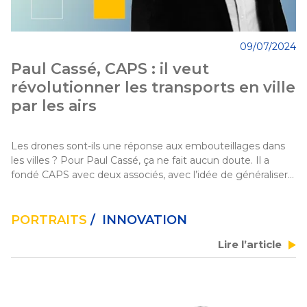
09/07/2024
Paul Cassé, CAPS : il veut
révolutionner les transports en ville
par les airs
Les drones sont-ils une réponse aux embouteillages dans 
les villes ? Pour Paul Cassé, ça ne fait aucun doute. Il a 
fondé CAPS avec deux associés, avec l’idée de généraliser 
le transport urbain de passagers et de marchandises par les 
airs, grâce à des capsules de mobilité aérienne. Récit d’une 
utopie en passe de se concrétiser.
PORTRAITS
/ INNOVATION
Lire l’article