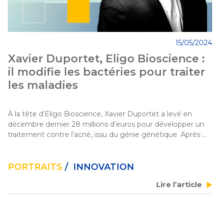
15/05/2024
Xavier Duportet, Eligo Bioscience :
il modifie les bactéries pour traiter
les maladies
À la tête d’Eligo Bioscience, Xavier Duportet a levé en 
décembre dernier 28 millions d’euros pour développer un 
traitement contre l’acné, issu du génie génétique. Après 
avoir fondé la conférence Hello Tomorrow et l’accélérateur 
de startup Deeptech Founders, il est aussi récompensé, par 
ce succès, pour son engagement en faveur de 
PORTRAITS
/ INNOVATION
l’entrepreneuriat scientifique.
Lire l’article