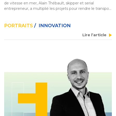
de vitesse en mer, Alain Thébault, skipper et serial 
entrepreneur, a multiplié les projets pour rendre le transport 
maritime plus respectueux de l’environnement. En 
septembre, il sort un nouveau livre, 
« Les sillages de 
l’audace »
, message d’espoir dans lequel il partage ses 
PORTRAITS
/ INNOVATION
expériences humaines et entrepreneuriales. 
Lire l’article