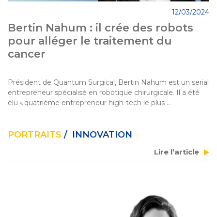
12/03/2024
Bertin Nahum : il crée des robots
pour alléger le traitement du
cancer
Président de Quantum Surgical, Bertin Nahum est un serial 
entrepreneur spécialisé en robotique chirurgicale. Il a été 
élu « quatrième entrepreneur high-tech le plus 
révolutionnaire au monde » par la revue canadienne 
Discovery Series. Sa dernière innovation, Épione, une 
plateforme robotique dédiée au traitement des cancers de 
PORTRAITS
/ INNOVATION
l’abdomen et du poumon, a reçu le Prix Galien USA 2022. 
Lire l’article