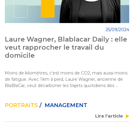
25/09/2024
Laure Wagner, Blablacar Daily : elle
veut rapprocher le travail du
domicile
Moins de kilomètres, c’est moins de CO2, mais aussi moins 
de fatigue. Avec 1 km à pied, Laure Wagner, ancienne de 
BlaBlaCar, veut décarboner les trajets quotidiens des 
employés de terrain, en les réaffectant au plus proche de 
leur domicile. Un bon moyen pour les entreprises de 
fidéliser leurs salariés, explique-t-elle. 
PORTRAITS
/ MANAGEMENT
Lire l’article