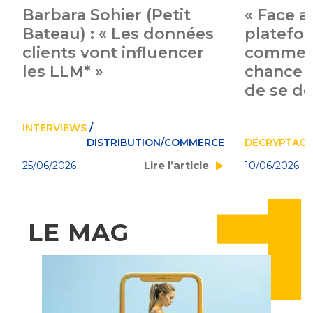
Barbara Sohier (Petit
« Face a
Bateau) : « Les données
platefor
clients vont influencer
commer
les LLM* »
chance 
de se d
INTERVIEWS
/
CE
DISTRIBUTION/COMMERCE
DÉCRYPTAGE
Lire l’article
25/06/2026
10/06/2026
LE MAG