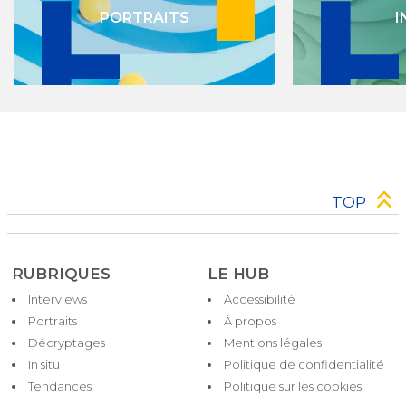
PORTRAITS
I
TOP
RUBRIQUES
LE HUB
Interviews
Accessibilité
Pied
Portraits
À propos
de
Décryptages
Mentions légales
page
In situ
Politique de confidentialité
Tendances
Politique sur les cookies