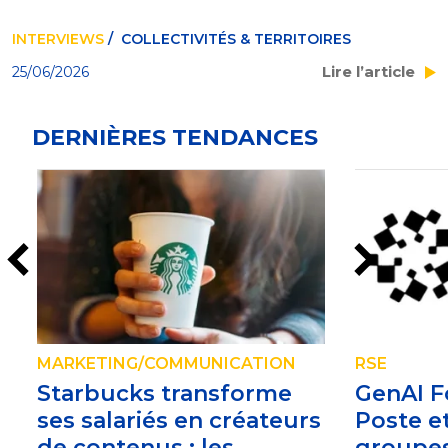
INTERVIEWS
/ COLLECTIVITÉS & TERRITOIRES
Lire l’article
25/06/2026
DERNIÈRES TENDANCES
MARKETING/COMMUNICATION
RSE
Starbucks transforme
GenAI Fo
ses salariés en créateurs
Poste e
de contenus : les
groupe