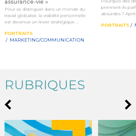
Pourquoi des diri
assurance-vie »
prennent-ils parf
Pour se distinguer dans un monde du 
absurdes ? Après
travail globalisé, la visibilité personnelle 
du conseil en str
est devenue un levier stratégique 
PORTRAITS
/
fait de cette ques
indispensable aux entrepreneurs et aux 
carrière. Son me
PORTRAITS
dirigeants. Pour Caroline Mignaux, 
inconfortable : 
/ MARKETING/COMMUNICATION
fondatrice de l’Agence Personnelle, 
d’organiser le do
développer sa marque n’est plus un 
conditions de con
exercice de communication mais un 
s’entourer des p
véritable capital économique.
pas d’accord.
RUBRIQUES